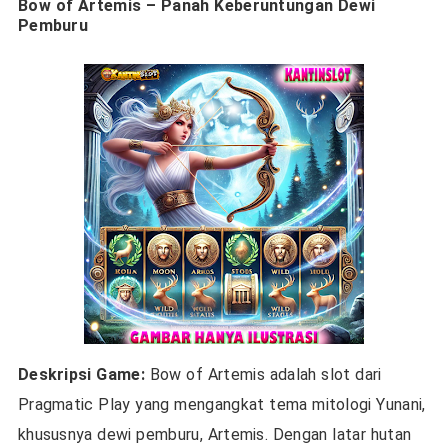
Bow of Artemis – Panah Keberuntungan Dewi
Pemburu
Deskripsi Game:
Bow of Artemis adalah slot dari
Pragmatic Play yang mengangkat tema mitologi Yunani,
khususnya dewi pemburu, Artemis. Dengan latar hutan