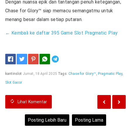
Dengan nuansa epik dan tantangan penuh ketegangan,
Chase for Glory™ siap memacu semangatmu untuk
menang besar dalam setiap putaran.
← Kembali ke daftar 395 Game Slot Pragmatic Play
Telegram
kantinslot
Jumat, 18 April 2025
Tags:
Chase for Glory™
,
Pragmatic Play
,
Slot Gacor
Lihat
Komentar
Posting Lebih Baru
Posting Lama