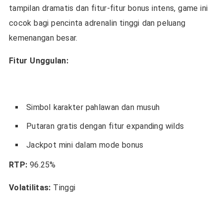
tampilan dramatis dan fitur-fitur bonus intens, game ini
cocok bagi pencinta adrenalin tinggi dan peluang
kemenangan besar.
Fitur Unggulan:
Simbol karakter pahlawan dan musuh
Putaran gratis dengan fitur expanding wilds
Jackpot mini dalam mode bonus
RTP:
96.25%
Volatilitas:
Tinggi