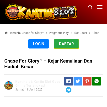
Home
Chase for Glory™
Pragmatic Play
Slot Gacor
Chase for Glory™ – Kejar Kemuliaan dan Hadiah Besar
LOGIN
DAFTAR
Chase For Glory™ – Kejar Kemuliaan Dan
Hadiah Besar
Kantinslot: Kantin Slot Gacor
Online Terlengkap!
Jumat, 18 April 2025
Telegram