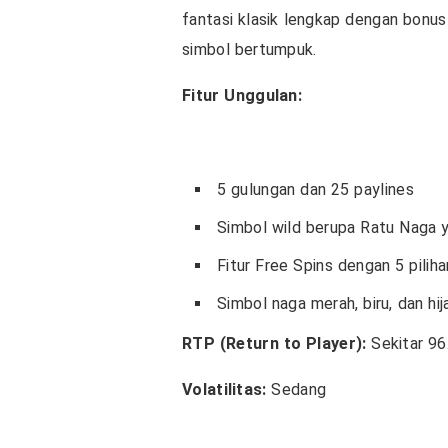
fantasi klasik lengkap dengan bonus 
simbol bertumpuk.
Fitur Unggulan:
5 gulungan dan 25 paylines
Simbol wild berupa Ratu Naga 
Fitur Free Spins dengan 5 pili
Simbol naga merah, biru, dan h
RTP (Return to Player):
Sekitar 9
Volatilitas:
Sedang