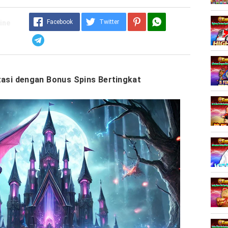
Facebook
Twitter
ine
Telegram
tasi dengan Bonus Spins Bertingkat