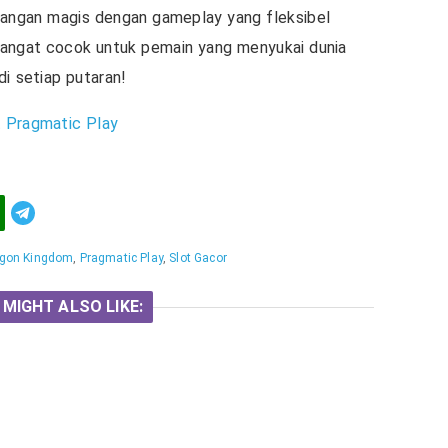
ngan magis dengan gameplay yang fleksibel
 Sangat cocok untuk pemain yang menyukai dunia
di setiap putaran!
 Pragmatic Play
Telegram
gon Kingdom
,
Pragmatic Play
,
Slot Gacor
 MIGHT ALSO LIKE: