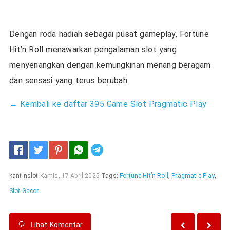
Dengan roda hadiah sebagai pusat gameplay, Fortune
Hit’n Roll menawarkan pengalaman slot yang
menyenangkan dengan kemungkinan menang beragam
dan sensasi yang terus berubah.
← Kembali ke daftar 395 Game Slot Pragmatic Play
Telegram
kantinslot
Kamis, 17 April 2025
Tags:
Fortune Hit’n Roll
,
Pragmatic Play
,
Slot Gacor
Lihat
Komentar