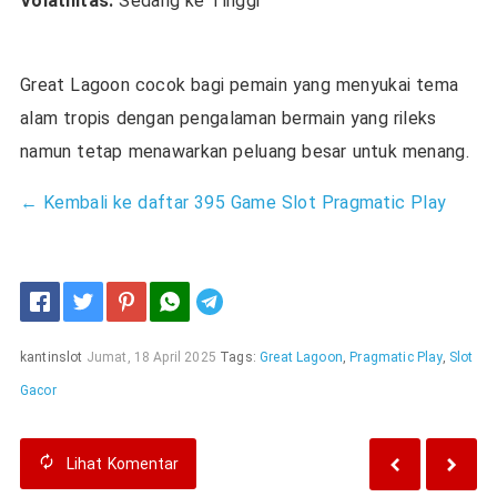
Volatilitas:
Sedang ke Tinggi
Great Lagoon cocok bagi pemain yang menyukai tema
alam tropis dengan pengalaman bermain yang rileks
namun tetap menawarkan peluang besar untuk menang.
← Kembali ke daftar 395 Game Slot Pragmatic Play
Telegram
kantinslot
Jumat, 18 April 2025
Tags:
Great Lagoon
,
Pragmatic Play
,
Slot
Gacor
Lihat
Komentar