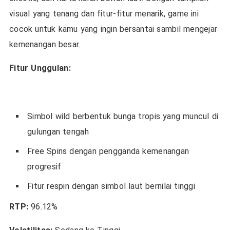
visual yang tenang dan fitur-fitur menarik, game ini
cocok untuk kamu yang ingin bersantai sambil mengejar
kemenangan besar.
Fitur Unggulan:
Simbol wild berbentuk bunga tropis yang muncul di
gulungan tengah
Free Spins dengan pengganda kemenangan
progresif
Fitur respin dengan simbol laut bernilai tinggi
RTP:
96.12%