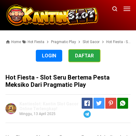
Home
Hot Fiesta
Pragmatic Play
Slot Gacor
Hot Fiesta - Slot Seru Bertema Pesta Meksiko dari Pragmatic Play
LOGIN
DAFTAR
Hot Fiesta - Slot Seru Bertema Pesta
Meksiko Dari Pragmatic Play
Kantinslot: Kantin Slot Gacor
Online Terlengkap!
Minggu, 13 April 2025
Telegram