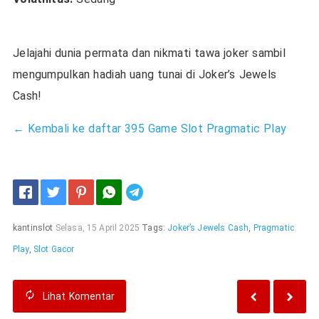
Jelajahi dunia permata dan nikmati tawa joker sambil
mengumpulkan hadiah uang tunai di Joker’s Jewels
Cash!
← Kembali ke daftar 395 Game Slot Pragmatic Play
Telegram
kantinslot
Selasa, 15 April 2025
Tags:
Joker’s Jewels Cash
,
Pragmatic
Play
,
Slot Gacor
Lihat
Komentar