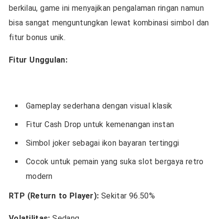
berkilau, game ini menyajikan pengalaman ringan namun
bisa sangat menguntungkan lewat kombinasi simbol dan
fitur bonus unik.
Fitur Unggulan:
Gameplay sederhana dengan visual klasik
Fitur Cash Drop untuk kemenangan instan
Simbol joker sebagai ikon bayaran tertinggi
Cocok untuk pemain yang suka slot bergaya retro
modern
RTP (Return to Player):
Sekitar 96.50%
Volatilitas:
Sedang