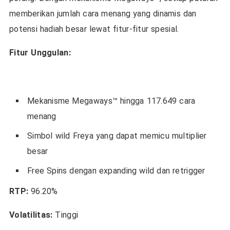
memberikan jumlah cara menang yang dinamis dan
potensi hadiah besar lewat fitur-fitur spesial.
Fitur Unggulan:
Mekanisme Megaways™ hingga 117.649 cara
menang
Simbol wild Freya yang dapat memicu multiplier
besar
Free Spins dengan expanding wild dan retrigger
RTP:
96.20%
Volatilitas:
Tinggi