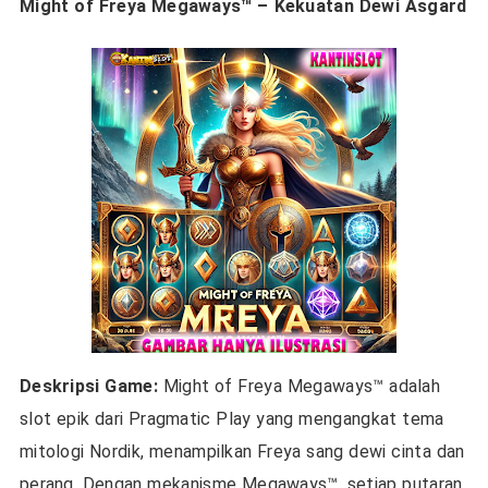
Might of Freya Megaways™ – Kekuatan Dewi Asgard
Deskripsi Game:
Might of Freya Megaways™ adalah
slot epik dari Pragmatic Play yang mengangkat tema
mitologi Nordik, menampilkan Freya sang dewi cinta dan
perang. Dengan mekanisme Megaways™, setiap putaran