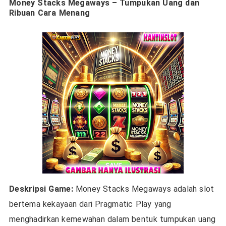
Money Stacks Megaways – Tumpukan Uang dan
Ribuan Cara Menang
Deskripsi Game:
Money Stacks Megaways adalah slot
bertema kekayaan dari Pragmatic Play yang
menghadirkan kemewahan dalam bentuk tumpukan uang