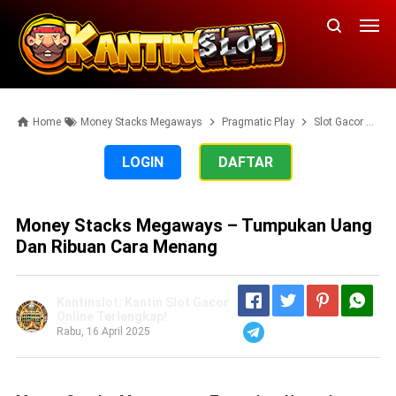
Home
Money Stacks Megaways
Pragmatic Play
Slot Gacor
Mo
LOGIN
DAFTAR
Money Stacks Megaways – Tumpukan Uang
Dan Ribuan Cara Menang
Kantinslot: Kantin Slot Gacor
Online Terlengkap!
Rabu, 16 April 2025
Telegram