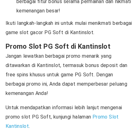
berbagai fitur bonus selama permainan dan nikmati
kemenangan besar!
Ikuti langkah-langkah ini untuk mulai menikmati berbagai
game slot gacor PG Soft di Kantinslot.
Promo Slot PG Soft di Kantinslot
Jangan lewatkan berbagai promo menarik yang
ditawarkan di Kantinslot, termasuk bonus deposit dan
free spins khusus untuk game PG Soft. Dengan
berbagai promo ini, Anda dapat memperbesar peluang
kemenangan Anda!
Untuk mendapatkan informasi lebih lanjut mengenai
promo slot PG Soft, kunjungi halaman
Promo Slot
Kantinslot
.