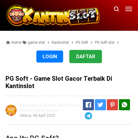
Home
game slot
Kantinslot
PG Soft
PG Soft slot
RTP tingg
LOGIN
DAFTAR
PG Soft - Game Slot Gacor Terbaik Di
Kantinslot
Kantinslot: Kantin Slot Gacor
Online Terlengkap!
Selasa, 08 April 2025
Telegram