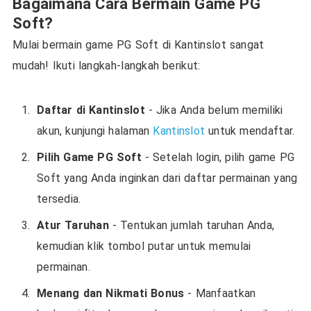
Bagaimana Cara Bermain Game PG
Soft?
Mulai bermain game PG Soft di Kantinslot sangat
mudah! Ikuti langkah-langkah berikut:
Daftar di Kantinslot
- Jika Anda belum memiliki
akun, kunjungi halaman
Kantinslot
untuk mendaftar.
Pilih Game PG Soft
- Setelah login, pilih game PG
Soft yang Anda inginkan dari daftar permainan yang
tersedia.
Atur Taruhan
- Tentukan jumlah taruhan Anda,
kemudian klik tombol putar untuk memulai
permainan.
Menang dan Nikmati Bonus
- Manfaatkan