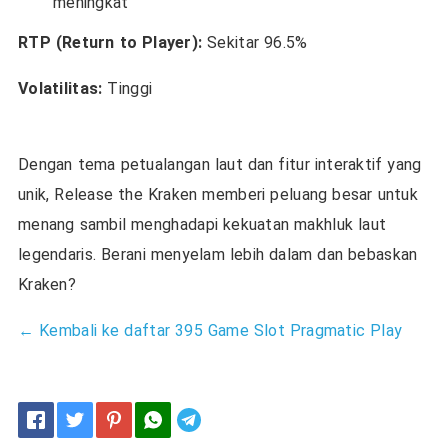
meningkat
RTP (Return to Player):
Sekitar 96.5%
Volatilitas:
Tinggi
Dengan tema petualangan laut dan fitur interaktif yang
unik, Release the Kraken memberi peluang besar untuk
menang sambil menghadapi kekuatan makhluk laut
legendaris. Berani menyelam lebih dalam dan bebaskan
Kraken?
← Kembali ke daftar 395 Game Slot Pragmatic Play
Telegram