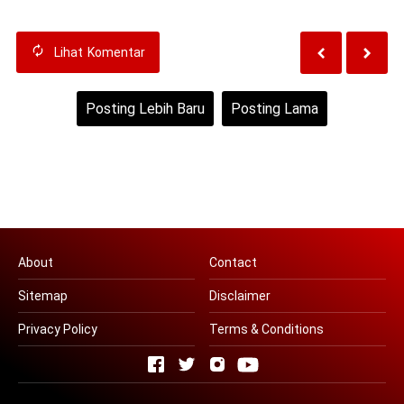
Lihat
Komentar
Posting Lebih Baru
Posting Lama
Beranda
Lihat versi web
About
Contact
Sitemap
Disclaimer
Privacy Policy
Terms & Conditions