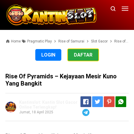
Home
Pragmatic Play
Rise of Samurai
Slot Gacor
Rise of Pyramids – Kejayaan Mesir Kuno yang Bangkit
LOGIN
DAFTAR
Rise Of Pyramids – Kejayaan Mesir Kuno
Yang Bangkit
Kantinslot: Kantin Slot Gacor
Online Terlengkap!
Jumat, 18 April 2025
Telegram