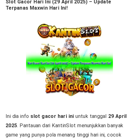
Slot Gacor Hari Ini (29 April 2025) – Update
Terpanas Maxwin Hari Ini!
Ini dia info
slot gacor hari ini
untuk tanggal
29 April
2025
. Pantauan dari KantinSlot menunjukkan banyak
game yang punya pola menang tinggi hari ini, cocok