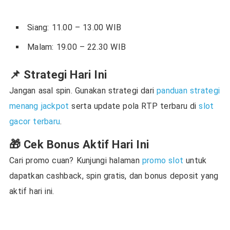
Siang: 11.00 – 13.00 WIB
Malam: 19.00 – 22.30 WIB
📌 Strategi Hari Ini
Jangan asal spin. Gunakan strategi dari
panduan strategi
menang jackpot
serta update pola RTP terbaru di
slot
gacor terbaru
.
🎁 Cek Bonus Aktif Hari Ini
Cari promo cuan? Kunjungi halaman
promo slot
untuk
dapatkan cashback, spin gratis, dan bonus deposit yang
aktif hari ini.