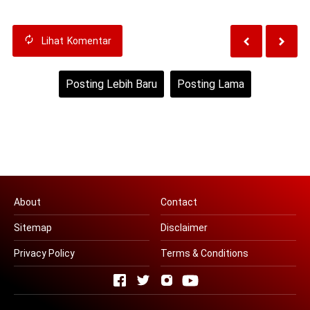
Lihat
Komentar
Posting Lebih Baru
Posting Lama
Beranda
Lihat versi web
About
Contact
Sitemap
Disclaimer
Privacy Policy
Terms & Conditions