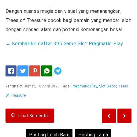
Dengan nuansa magis dan visual yang menenangkan,
Trees of Treasure cocok bagi pemain yang mencari slot
dengan sensasi alam dan potensi kemenangan besar.
← Kembali ke daftar 395 Game Slot Pragmatic Play
Telegram
kantinslot
Jumat, 18 April 2025
Tags:
Pragmatic Play
,
Slot Gacor
,
Trees
of Treasure
Lihat
Komentar
Posting Lebih Baru
Posting Lama