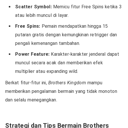
Scatter Symbol:
Memicu fitur Free Spins ketika 3
atau lebih muncul di layar.
Free Spins:
Pemain mendapatkan hingga 15
putaran gratis dengan kemungkinan retrigger dan
pengali kemenangan tambahan.
Power Feature:
Karakter-karakter jenderal dapat
muncul secara acak dan memberikan efek
multiplier atau expanding wild.
Berkat fitur-fitur ini,
Brothers Kingdom
mampu
memberikan pengalaman bermain yang tidak monoton
dan selalu menegangkan.
Strategi dan Tips Bermain Brothers