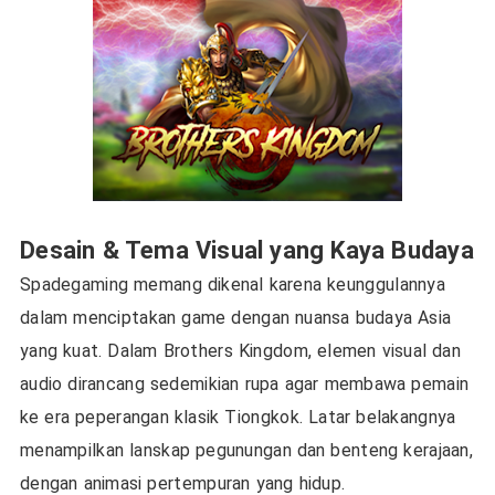
Desain & Tema Visual yang Kaya Budaya
Spadegaming memang dikenal karena keunggulannya
dalam menciptakan game dengan nuansa budaya Asia
yang kuat. Dalam Brothers Kingdom, elemen visual dan
audio dirancang sedemikian rupa agar membawa pemain
ke era peperangan klasik Tiongkok. Latar belakangnya
menampilkan lanskap pegunungan dan benteng kerajaan,
dengan animasi pertempuran yang hidup.