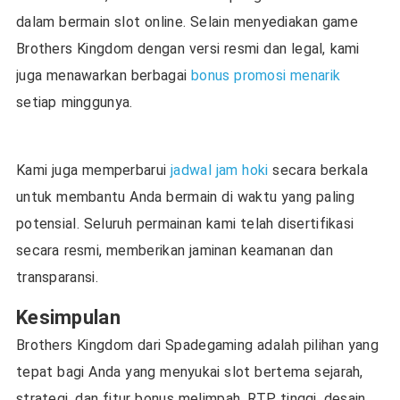
dalam bermain slot online. Selain menyediakan game
Brothers Kingdom dengan versi resmi dan legal, kami
juga menawarkan berbagai
bonus promosi menarik
setiap minggunya.
Kami juga memperbarui
jadwal jam hoki
secara berkala
untuk membantu Anda bermain di waktu yang paling
potensial. Seluruh permainan kami telah disertifikasi
secara resmi, memberikan jaminan keamanan dan
transparansi.
Kesimpulan
Brothers Kingdom dari Spadegaming adalah pilihan yang
tepat bagi Anda yang menyukai slot bertema sejarah,
strategi, dan fitur bonus melimpah. RTP tinggi, desain