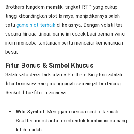
Brothers Kingdom memiliki tingkat RTP yang cukup
tinggi dibandingkan slot lainnya, menjadikannya salah
satu
game slot terbaik
di kelasnya. Dengan volatilitas
sedang hingga tinggi, game ini cocok bagi pemain yang
ingin mencoba tantangan serta mengejar kemenangan
besar.
Fitur Bonus & Simbol Khusus
Salah satu daya tarik utama Brothers Kingdom adalah
fitur bonusnya yang menggugah semangat bertarung.
Berikut fitur-fitur utamanya:
Wild Symbol:
Mengganti semua simbol kecuali
Scatter, membantu membentuk kombinasi menang
lebih mudah.