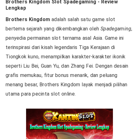
Brothers Kingdom Slot Spadegaming - Review
Lengkap
Brothers Kingdom
adalah salah satu game slot
bertema sejarah yang dikembangkan oleh
Spadegaming
,
penyedia permainan slot ternama asal Asia. Game ini
terinspirasi dari kisah legendaris Tiga Kerajaan di
Tiongkok kuno, menampilkan karakter-karakter ikonik
seperti Liu Bei, Guan Yu, dan Zhang Fei. Dengan desain
grafis memukau, fitur bonus menarik, dan peluang
menang besar, Brothers Kingdom layak menjadi pilihan
utama para pecinta slot online.