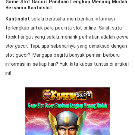
Game Slot Gacor: Panduan Lengkap Menang Mudah
Bersama Kantinslot
Kantinslot
selalu berusaha memberikan informasi
terlengkap untuk para pecinta slot online. Salah satu
topik hangat yang selalu menarik perhatian adalah
game
slot gacor
. Tapi, apa sebenarnya yang dimaksud dengan
slot gacor? Mengapa begitu banyak pemain berburu
informasi ini setiap hari? Yuk, kita kupas tuntas di artikel
ini!