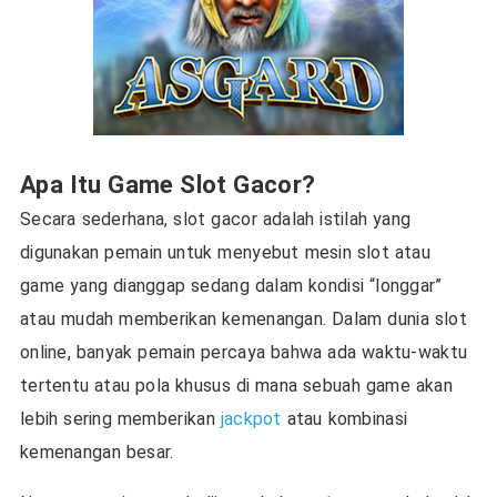
Apa Itu Game Slot Gacor?
Secara sederhana, slot gacor adalah istilah yang
digunakan pemain untuk menyebut mesin slot atau
game yang dianggap sedang dalam kondisi “longgar”
atau mudah memberikan kemenangan. Dalam dunia slot
online, banyak pemain percaya bahwa ada waktu-waktu
tertentu atau pola khusus di mana sebuah game akan
lebih sering memberikan
jackpot
atau kombinasi
kemenangan besar.