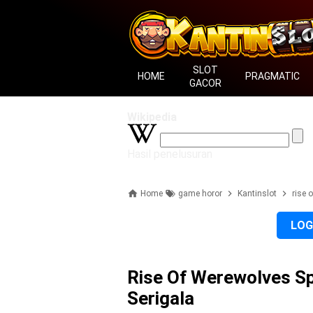
SLOT
HOME
PRAGMATIC
GACOR
Wikipedia
Hasil penelusuran
Home
game horor
Kantinslot
rise 
LOG
Rise Of Werewolves S
Serigala