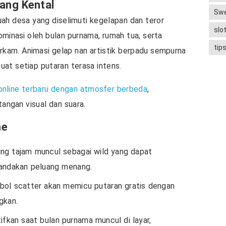
ang Kental
Swe
ah desa yang diselimuti kegelapan dan teror
slot
dominasi oleh bulan purnama, rumah tua, serta
tip
rkam. Animasi gelap nan artistik berpadu sempurna
t setiap putaran terasa intens.
online terbaru dengan atmosfer berbeda
,
angan visual dan suara.
me
ing tajam muncul sebagai wild yang dapat
andakan peluang menang.
mbol scatter akan memicu putaran gratis dengan
gkan.
ktifkan saat bulan purnama muncul di layar,