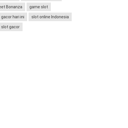
et Bonanza
game slot
 gacor hari ini
slot online Indonesia
s slot gacor