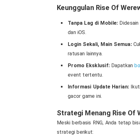
Keunggulan Rise Of Werew
Tanpa Lag di Mobile:
Didesain 
dan iOS.
Login Sekali, Main Semua:
Cuk
ratusan lainnya.
Promo Eksklusif:
Dapatkan
bo
event tertentu.
Informasi Update Harian:
Ikut
gacor game ini.
Strategi Menang Rise Of
Meski berbasis RNG, Anda tetap bi
strategi berikut: