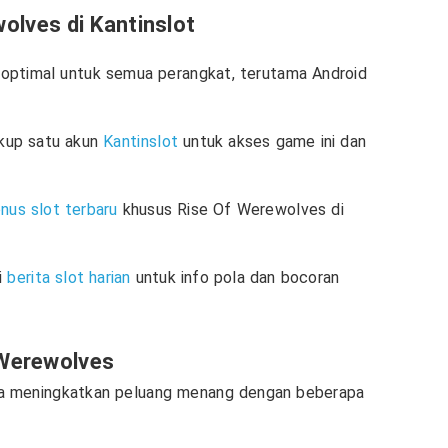
olves di Kantinslot
optimal untuk semua perangkat, terutama Android
up satu akun
Kantinslot
untuk akses game ini dan
nus slot terbaru
khusus Rise Of Werewolves di
i
berita slot harian
untuk info pola dan bocoran
 Werewolves
sa meningkatkan peluang menang dengan beberapa