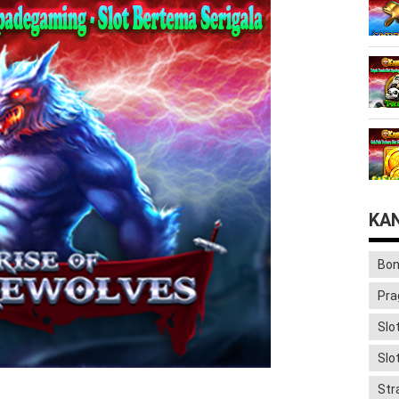
KA
Bon
Pra
Slo
Slo
Str