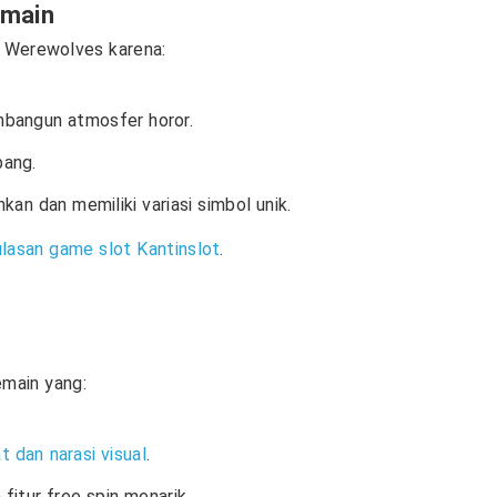
emain
 Werewolves karena:
mbangun atmosfer horor.
bang.
n dan memiliki variasi simbol unik.
ulasan game slot Kantinslot
.
main yang:
 dan narasi visual
.
fitur free spin menarik.