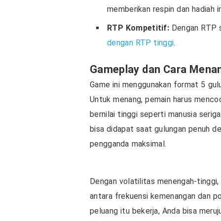
memberikan respin dan hadiah i
RTP Kompetitif:
Dengan RTP se
dengan RTP tinggi
.
Gameplay dan Cara Mena
Game ini menggunakan format 5 gulun
Untuk menang, pemain harus mencoco
bernilai tinggi seperti manusia serig
bisa didapat saat gulungan penuh d
pengganda maksimal.
Dengan volatilitas menengah-tingg
antara frekuensi kemenangan dan p
peluang itu bekerja, Anda bisa meru