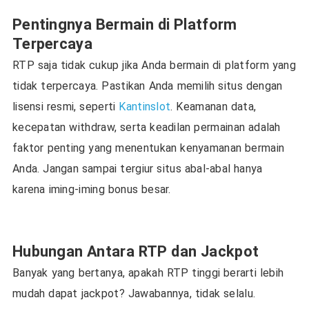
Pentingnya Bermain di Platform
Terpercaya
RTP saja tidak cukup jika Anda bermain di platform yang
tidak terpercaya. Pastikan Anda memilih situs dengan
lisensi resmi, seperti
Kantinslot
. Keamanan data,
kecepatan withdraw, serta keadilan permainan adalah
faktor penting yang menentukan kenyamanan bermain
Anda. Jangan sampai tergiur situs abal-abal hanya
karena iming-iming bonus besar.
Hubungan Antara RTP dan Jackpot
Banyak yang bertanya, apakah RTP tinggi berarti lebih
mudah dapat jackpot? Jawabannya, tidak selalu.