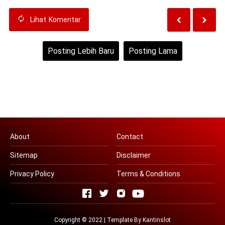
Lihat
Komentar
Posting Lebih Baru
Posting Lama
Beranda
Lihat versi web
About
Contact
Sitemap
Disclaimer
Privacy Policy
Terms & Conditions
Copyright © 2022 | Template By
Kantinslot