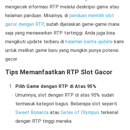
mengecek informasi RTP melalui deskripsi game atau
halaman panduan. Misalnya, di
panduan memilih slot
gacor dengan RTP
, sudah dijelaskan game-game mana
saja yang menawarkan RTP tertinggi. Anda juga bisa
mengikuti update terbaru di
halaman berita update
kami
untuk melihat game baru yang mungkin punya potensi
gacor.
Tips Memanfaatkan RTP Slot Gacor
Pilih Game dengan RTP di Atas 95%
Umumnya, slot dengan RTP di atas 95% sudah
termasuk kategori bagus. Beberapa slot seperti
Sweet Bonanza
atau
Gates of Olympus
terkenal
dengan RTP tinggi mereka.