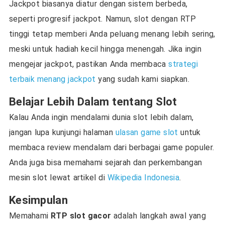
Jackpot biasanya diatur dengan sistem berbeda,
seperti progresif jackpot. Namun, slot dengan RTP
tinggi tetap memberi Anda peluang menang lebih sering,
meski untuk hadiah kecil hingga menengah. Jika ingin
mengejar jackpot, pastikan Anda membaca
strategi
terbaik menang jackpot
yang sudah kami siapkan.
Belajar Lebih Dalam tentang Slot
Kalau Anda ingin mendalami dunia slot lebih dalam,
jangan lupa kunjungi halaman
ulasan game slot
untuk
membaca review mendalam dari berbagai game populer.
Anda juga bisa memahami sejarah dan perkembangan
mesin slot lewat artikel di
Wikipedia Indonesia
.
Kesimpulan
Memahami
RTP slot gacor
adalah langkah awal yang