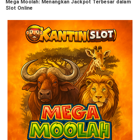
Mega Moolah: Menangkan Jackpot Terbesar dalam
Slot Online