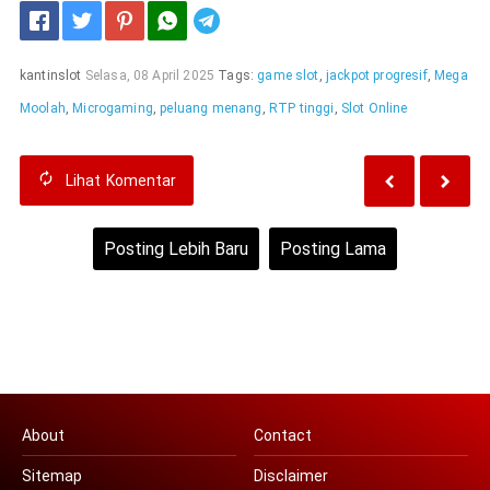
Telegram
kantinslot
Selasa, 08 April 2025
Tags:
game slot
,
jackpot progresif
,
Mega
Moolah
,
Microgaming
,
peluang menang
,
RTP tinggi
,
Slot Online
Lihat
Komentar
Posting Lebih Baru
Posting Lama
Beranda
Lihat versi web
About
Contact
Sitemap
Disclaimer