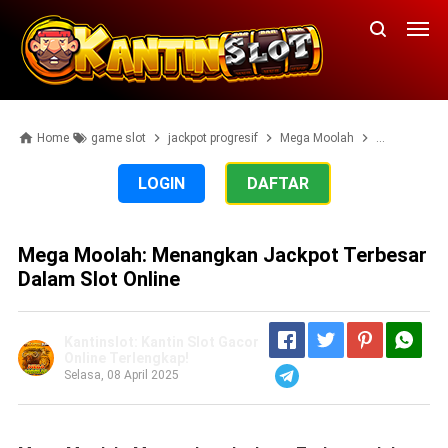
Home
game slot
jackpot progresif
Mega Moolah
Microgaming
LOGIN
DAFTAR
Mega Moolah: Menangkan Jackpot Terbesar
Dalam Slot Online
Kantinslot: Kantin Slot Gacor
Online Terlengkap!
Selasa, 08 April 2025
Telegram