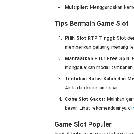
Multiplier:
Menggandakan keme
Tips Bermain Game Slot
Pilih Slot RTP Tinggi:
Slot den
memberikan peluang menang leb
Manfaatkan Fitur Free Spin:
G
mengeluarkan modal tambahan.
Tentukan Batas Kalah dan M
Anda dari kerugian besar.
Coba Slot Gacor:
Mainkan gam
besar. Lihat rekomendasinya di
Game Slot Populer
Berikut beberapa game slot yang pal