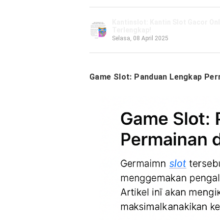
Kantinslot: Kantin Slot Gacor Onl
Terlengkap!
Selasa, 08 April 2025
Game Slot: Panduan Lengkap Perm