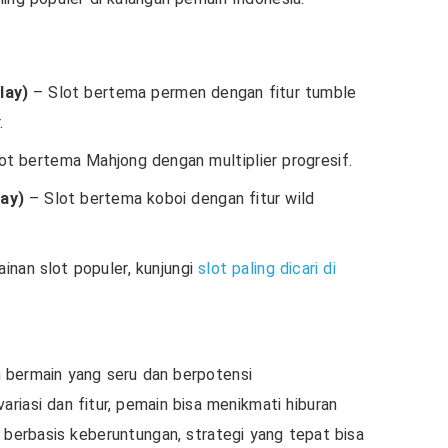
lay)
– Slot bertema permen dengan fitur tumble
.
ot bertema Mahjong dengan multiplier progresif.
ay)
– Slot bertema koboi dengan fitur wild
ainan slot populer, kunjungi
slot paling dicari di
bermain yang seru dan berpotensi
iasi dan fitur, pemain bisa menikmati hiburan
berbasis keberuntungan, strategi yang tepat bisa