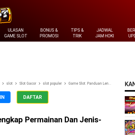
ULASAN
BONUS &
TIPS &
JADWAL
BER
GAME SLOT
PROMOSI
TRIK
JAM HOKI
UP
KA
slot
Slot Gacor
slot populer
Game Slot: Panduan Lengkap Permainan dan Jenis-Jenis Slot
IN
DAFTAR
engkap Permainan Dan Jenis-