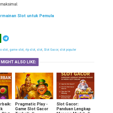
maksimal.
rmainan Slot untuk Pemula
Telegram
o slot
,
game slot
,
rtp slot
,
slot
,
Slot Gacor
,
slot populer
 MIGHT ALSO LIKE:
rbaik:
Pragmatic Play -
Slot Gacor:
ik
Game Slot Gacor
Panduan Lengkap