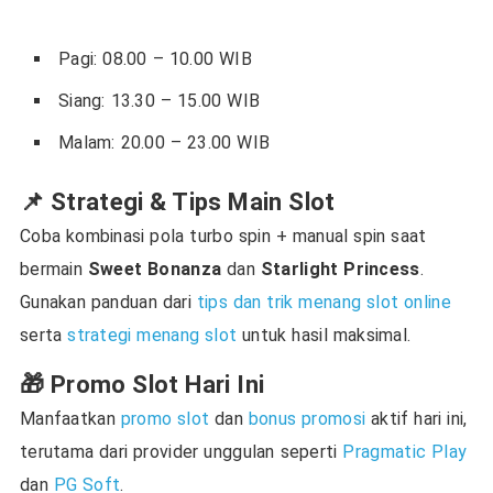
Pagi: 08.00 – 10.00 WIB
Siang: 13.30 – 15.00 WIB
Malam: 20.00 – 23.00 WIB
📌 Strategi & Tips Main Slot
Coba kombinasi pola turbo spin + manual spin saat
bermain
Sweet Bonanza
dan
Starlight Princess
.
Gunakan panduan dari
tips dan trik menang slot online
serta
strategi menang slot
untuk hasil maksimal.
🎁 Promo Slot Hari Ini
Manfaatkan
promo slot
dan
bonus promosi
aktif hari ini,
terutama dari provider unggulan seperti
Pragmatic Play
dan
PG Soft
.