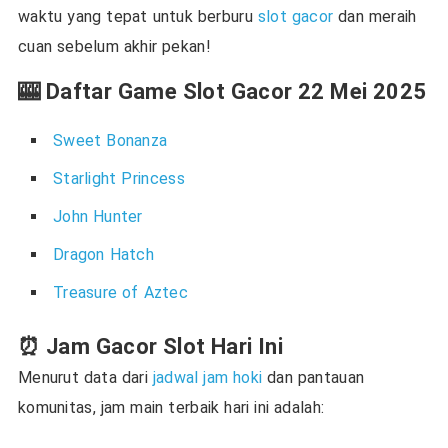
waktu yang tepat untuk berburu
slot gacor
dan meraih
cuan sebelum akhir pekan!
🎰 Daftar Game Slot Gacor 22 Mei 2025
Sweet Bonanza
Starlight Princess
John Hunter
Dragon Hatch
Treasure of Aztec
⏰ Jam Gacor Slot Hari Ini
Menurut data dari
jadwal jam hoki
dan pantauan
komunitas, jam main terbaik hari ini adalah: