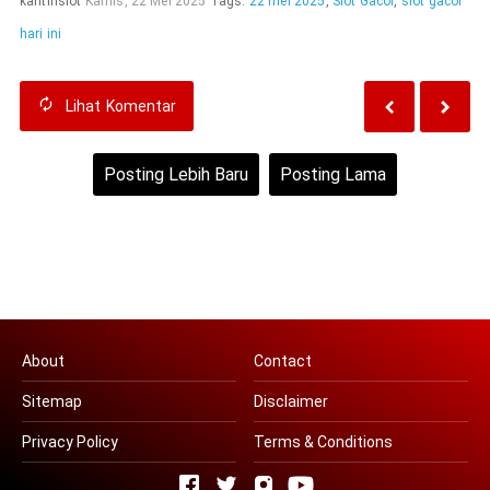
kantinslot
Kamis, 22 Mei 2025
Tags:
22 mei 2025
,
Slot Gacor
,
slot gacor
hari ini
Lihat
Komentar
Posting Lebih Baru
Posting Lama
Beranda
Lihat versi web
About
Contact
Sitemap
Disclaimer
Privacy Policy
Terms & Conditions