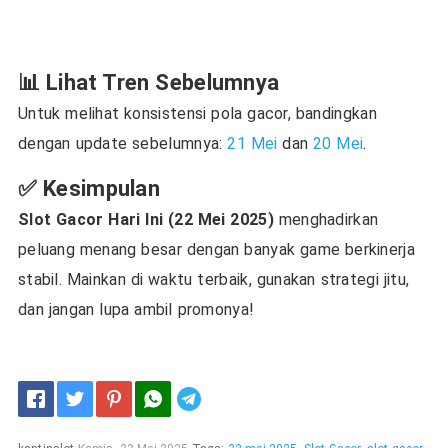
📊 Lihat Tren Sebelumnya
Untuk melihat konsistensi pola gacor, bandingkan
dengan update sebelumnya:
21 Mei
dan
20 Mei
.
✅ Kesimpulan
Slot Gacor Hari Ini (22 Mei 2025)
menghadirkan
peluang menang besar dengan banyak game berkinerja
stabil. Mainkan di waktu terbaik, gunakan strategi jitu,
dan jangan lupa ambil promonya!
Telegram